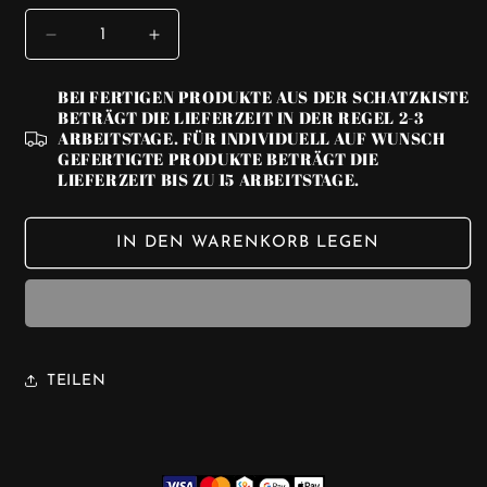
VERRINGERE
ERHÖHE
DIE
DIE
MENGE
MENGE
BEI FERTIGEN PRODUKTE AUS DER SCHATZKISTE
FÜR
FÜR
BETRÄGT DIE LIEFERZEIT IN DER REGEL 2-3
KURZFÜHRER
KURZFÜHRER
ARBEITSTAGE. FÜR INDIVIDUELL AUF WUNSCH
LEINE
LEINE
GEFERTIGTE PRODUKTE BETRÄGT DIE
LIEFERZEIT BIS ZU 15 ARBEITSTAGE.
-
-
BLACK
BLACK
GRIP
GRIP
IN DEN WARENKORB LEGEN
🖤
🖤
50
50
CM
CM
TEILEN