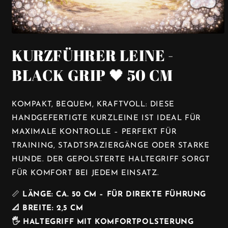
MEDIEN
1
KURZFÜHRER LEINE -
IN
MODAL
ÖFFNEN
BLACK GRIP 🖤 50 CM
KOMPAKT, BEQUEM, KRAFTVOLL: DIESE
HANDGEFERTIGTE KURZLEINE IST IDEAL FÜR
MAXIMALE KONTROLLE – PERFEKT FÜR
TRAINING, STADTSPAZIERGÄNGE ODER STARKE
HUNDE. DER GEPOLSTERTE HALTEGRIFF SORGT
FÜR KOMFORT BEI JEDEM EINSATZ.
📏
LÄN
GE: CA. 50 CM – FÜR DIREKTE FÜHRUNG
📐 BREITE: 2,5 CM
🖐️ HALTEGRIFF MIT KOMFORTPOLSTERUNG