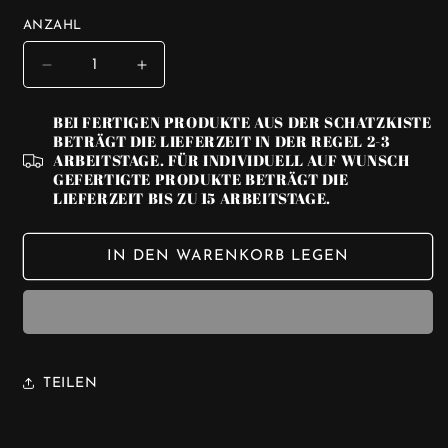
ANZAHL
VERRINGERE
ERHÖHE
DIE
DIE
MENGE
MENGE
BEI FERTIGEN PRODUKTE AUS DER SCHATZKISTE
FÜR
FÜR
BETRÄGT DIE LIEFERZEIT IN DER REGEL 2-3
BULLDOG
BULLDOG
ARBEITSTAGE. FÜR INDIVIDUELL AUF WUNSCH
CHIC
CHIC
GEFERTIGTE PRODUKTE BETRÄGT DIE
LIEFERZEIT BIS ZU 15 ARBEITSTAGE.
💛
💛
40-
40-
50
50
IN DEN WARENKORB LEGEN
CM
CM
TEILEN