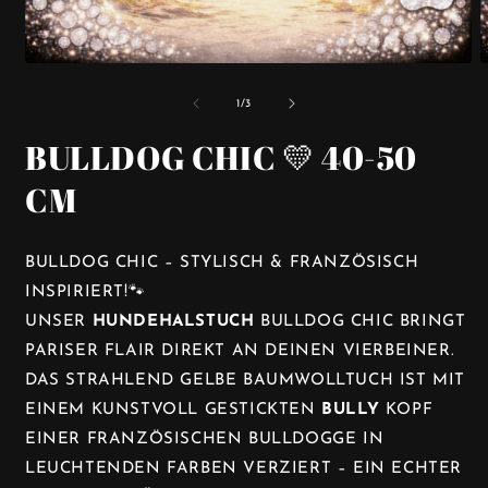
MEDIEN
1
2
IN
I
VON
1
/
3
MODAL
ÖFFNEN
BULLDOG CHIC 💛 40-50
CM
BULLDOG CHIC – STYLISCH & FRANZÖSISCH
INSPIRIERT!🐾
UNSER
HUNDEHALS­TUCH
BULLDOG CHIC BRINGT
PARISER FLAIR DIREKT AN DEINEN VIERBEINER.
DAS STRAHLEND GELBE BAUMWOLLTUCH IST MIT
EINEM KUNSTVOLL GESTICKTEN
BULLY
KOPF
EINER FRANZÖSISCHEN BULLDOGGE IN
LEUCHTENDEN FARBEN VERZIERT – EIN ECHTER