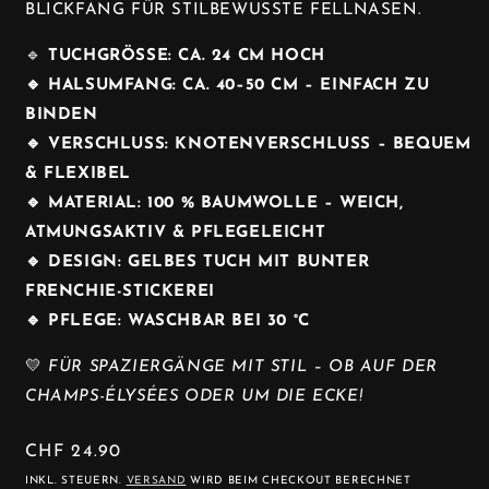
BLICKFANG FÜR STILBEWUSSTE FELLNASEN.
🔹
TUCHGRÖS
SE: CA. 24 CM HOCH
🔹 HALSUMFANG: CA. 40–50 CM – EINFACH ZU
BINDEN
🔹 VERSCHLUSS: KNOTENVERSCHLUSS – BEQUEM
& FLEXIBEL
🔹 MATERIAL: 100 % BAUMWOLLE – WEICH,
ATMUNGSAKTIV & PFLEGELEICHT
🔹 DESIGN: GELBES TUCH MIT BUNTER
FRENCHIE-STICKEREI
🔹 PFLEGE: WASCHBAR BEI 30 °C
💛
FÜR SPAZIERGÄNGE MIT STIL – OB AUF DER
CHAMPS-ÉLYSÉES ODER UM DIE ECKE!
NORMALER
CHF 24.90
PREIS
INKL. STEUERN.
VERSAND
WIRD BEIM CHECKOUT BERECHNET