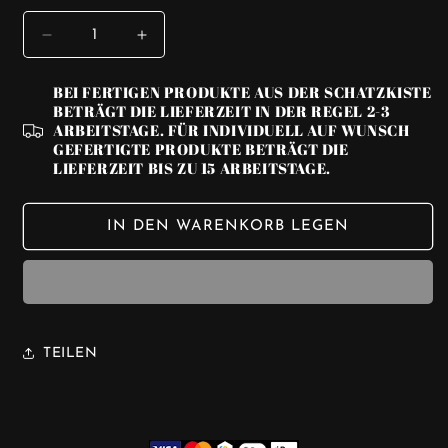
VERRINGERE
ERHÖHE
DIE
DIE
MENGE
MENGE
BEI FERTIGEN PRODUKTE AUS DER SCHATZKISTE
FÜR
FÜR
BETRÄGT DIE LIEFERZEIT IN DER REGEL 2-3
HALSBAND
HALSBAND
ARBEITSTAGE. FÜR INDIVIDUELL AUF WUNSCH
-
-
GEFERTIGTE PRODUKTE BETRÄGT DIE
LIEFERZEIT BIS ZU 15 ARBEITSTAGE.
NEON
NEON
STITCH
STITCH
🌟
🌟
IN DEN WARENKORB LEGEN
42-
42-
50
50
CM
CM
TEILEN