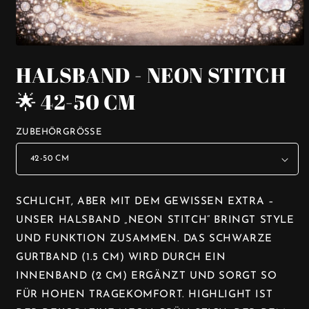
MEDIEN
1
HALSBAND - NEON STITCH
IN
MODAL
ÖFFNEN
🌟 42-50 CM
ZUBEHÖRGRÖSSE
SCHLICHT, ABER MIT DEM GEWISSEN EXTRA –
UNSER HALSBAND „NEON STITCH“ BRINGT STYLE
UND FUNKTION ZUSAMMEN. DAS SCHWARZE
GURTBAND (1.5 CM) WIRD DURCH EIN
INNENBAND (2 CM) ERGÄNZT UND SORGT SO
FÜR HOHEN TRAGEKOMFORT. HIGHLIGHT IST