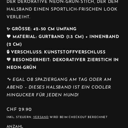
DER DEKORATIVE NEON-GRÜN-STICH, DER DEM
HALSBAND EINEN SPORTLICH-FRISCHEN LOOK
VERLEIHT.
✨ GRÖSSE: 42–50 CM UMFANG
🖤 MATERIAL: GURTBAND (1.5 CM) + INNENBAND
(2 CM)
🔒 VERSCHLUSS: KUNSTSTOFFVERSCHLUSS
💚 BESONDERHEIT: DEKORATIVER ZIERSTICH IN
NEON-GRÜN
🐾 EGAL OB SPAZIERGANG AM TAG ODER AM
ABEND – DIESES HALSBAND IST EIN COOLER
HINGUCKER FÜR JEDEN HUND!
NORMALER
CHF 29.90
PREIS
INKL. STEUERN.
VERSAND
WIRD BEIM CHECKOUT BERECHNET
ANZAHL