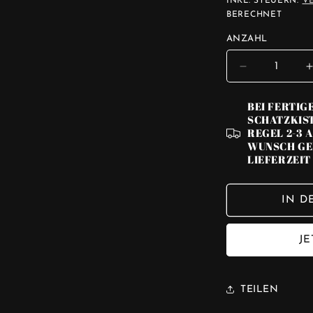
INKL. STEUERN.
V
BERECHNET
ANZAHL
VERRINGE
DIE
MENGE
BEI FERTIG
FÜR
SCHATZKIST
LITTLE
REGEL 2-3 
KING
WUNSCH GE
LIEFERZEIT 
👑
46-
48
IN D
CM
J
TEILEN