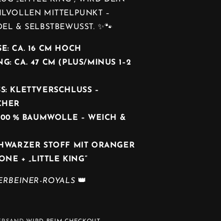
ILVOLLEN MITTELPUNKT –
EL & SELBSTBEWUSST. ✨🐾
SE
: CA. 16 CM HOCH
G: CA. 47 CM (PLUS/MINUS 1–2
S: KLETTVERSCHLUSS –
CHER
 100 % BAUMWOLLE – WEICH &
SCHWARZER STOFF MIT ORANGER
ONE + „LITTLE KING“
ERBEINER-ROYALS
👑