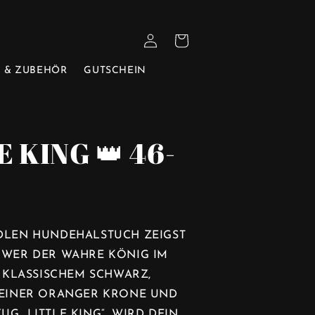
EINLOGGEN
WARENKORB
 & ZUBEHÖR
GUTSCHEIN
E KING 👑 46-
EDLEN HUNDEHALSTUCH ZEIGST
, WER DER WAHRE KÖNIG IM
IN KLASSISCHEM SCHWARZ,
T EINER ORANGER KRONE UND
UG „LITTLE KING“, WIRD DEIN