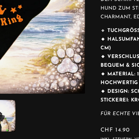
HUND ZUM ST
CHARMANT, ED
🔸
TUCHGRÖS
🔸 HALSUMFAN
CM)
🔸 VERSCHLUS
BEQUEM & SI
🔸 MATERIAL:
HOCHWERTIG
🔸 DESIGN: 
STICKEREI: KR
FÜR ECHTE VI
NORMALER
CHF 14.90
PREIS